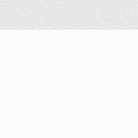
學術活動
系所資訊
演講資訊
系所簡介
研討會公告
數學計算實驗室
歷史紀錄
機器人實驗室
圖書室
研究計畫
歷屆系主任
大事紀要
聯絡資訊
系友會
入學資訊
活動紀錄
數學科學組
演講紀錄
計算與資料科學組
親師交流