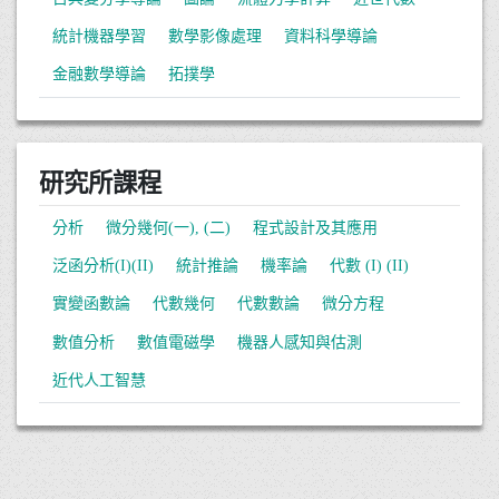
統計機器學習
數學影像處理
資料科學導論
金融數學導論
拓撲學
研究所課程
分析
微分幾何(一), (二)
程式設計及其應用
泛函分析(I)(II)
統計推論
機率論
代數 (I) (II)
實變函數論
代數幾何
代數數論
微分方程
數值分析
數值電磁學
機器人感知與估測
近代人工智慧