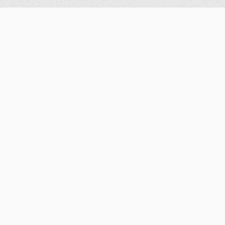
公告
重要公告
最新消息
歷史消息
獎學金
學術活動
演講資訊
研討會公告
歷史紀錄
系所資訊
系所簡介
數學計算實驗室
機器人實驗室
圖書室