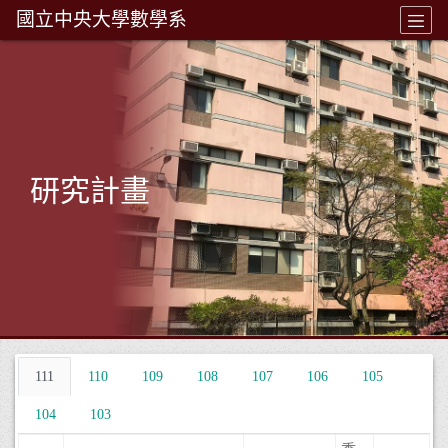
國立中央大學數學系
研究計畫
111
110
109
108
107
106
105
104
103