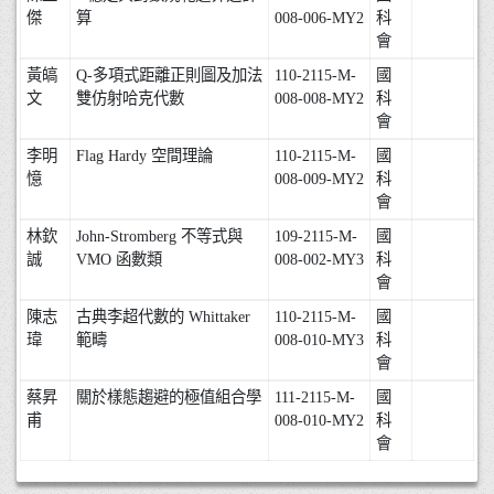
傑
算
008-006-MY2
科
會
黃皜
Q-多項式距離正則圖及加法
110-2115-M-
國
文
雙仿射哈克代數
008-008-MY2
科
會
李明
Flag Hardy 空間理論
110-2115-M-
國
憶
008-009-MY2
科
會
林欽
John-Stromberg 不等式與
109-2115-M-
國
誠
VMO 函數類
008-002-MY3
科
會
陳志
古典李超代數的 Whittaker
110-2115-M-
國
瑋
範疇
008-010-MY3
科
會
蔡昇
關於樣態趨避的極值組合學
111-2115-M-
國
甫
008-010-MY2
科
會