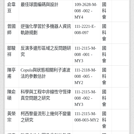
俞韋
最佳球面編碼與設計
109-2628-M-
國
亘
008 -002 -
科
MY4
會
曾國
逆強化學習於多機器人資訊
111-2221-E-
國
師
軌跡規劃
008-097
科
會
鄒駿
反演多邊形區域之反問題研
111-2115-M-
國
祥
究
008 -001 -
科
MY3
會
陳亭
Copula與狀態相關利子濾波
111-2118-M-
國
甫
法的參數估計
008 -005 -
科
MY2
會
陳俞
科學與工程中非線性守恆律
111-2115-M-
國
碩
真空問題之研究
008 -002 -
科
MY3
會
黃榮
柯西黎曼流形上幾何不變量
111-2115-M-
國
宗
之研究
008-003-MY2
科
會