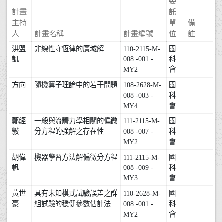
委
計畫
託
主持
單
備
人
計畫名稱
計畫編號
位
註
洪盟
非線性守恆律的廣域解
110-2115-M-
國
凱
008 -001 -
科
MY2
會
方向
隨機算子理論中的若干問題
108-2628-M-
國
008 -003 -
科
MY4
會
鄭經
一般與流體力學相關的偏微
111-2115-M-
國
斅
分方程的強解之存在性
008 -007 -
科
MY2
會
胡偉
機器學習方法解偏微分方程
111-2115-M-
國
帆
008 -009 -
科
MY3
會
黃世
具有未知模式試驗誤差之群
110-2628-M-
國
豪
組試驗的穩健參數估計法
008 -001 -
科
MY2
會