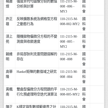
楊肅
強度非均勻圖像分割的數值
111-2115-M-
國
煜
分析與計算
008 -006 -
科
MY3
會
許正
反映擴散系統及網格型方程
110-2115-M-
國
雄
之動態行為
008-002-MY2
科
會
須上
隨機拋物偏微分方程的不變
111-2115-M-
國
苑
測度與收斂速度
008 -005 -
科
MY2
會
饒維
非局部狄利克雷問題弱解的
111-2115-M-
國
明
存在
008 -008
科
會
高華
Hankel矩陣的數值域之研究
111-2115-M-
國
隆
008 -004
科
會
黃楓
雙曲型偏微分方程問題的平
110-2115-M-
國
南
行化預處理時空迭代演算法
008-005-MY2
科
會
陳正
K穩定與對數規範邊界之計
110-2115-M-
國