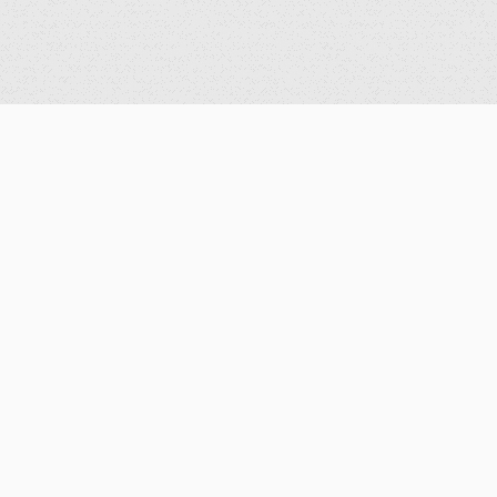
學術活動
系所資訊
演講資訊
系所簡介
研討會公告
數學計算實驗室
歷史紀錄
機器人實驗室
圖書室
研究計畫
歷屆系主任
大事紀要
聯絡資訊
系友會
入學資訊
活動紀錄
數學科學組
演講紀錄
計算與資料科學組
親師交流