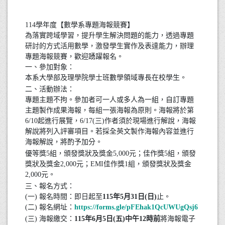
114學年度【數學系專題海報競賽】
為落實跨域學習，提升學生解決問題的能力，透過專題
研討的方式活用數學，激發學生實作及表達能力，辦理
專題海報競賽，歡迎踴躍報名。
一、參加對象：
本系大學部及理學院學士班數學領域專長在校學生。
二、活動辦法：
專題主題不拘。參加者可一人或多人為一組，自訂專題
主題製作成果海報，每組一張海報為原則。海報將於第
6/10起進行展覽，6/17(三)作者須於現場進行解說，海報
解說將列入評審項目。若採全英文製作海報內容並進行
海報解說，將酌予加分。
優等獎5組，頒發獎狀及獎金5,000元；佳作獎5組，頒發
獎狀及獎金2,000元；EMI佳作獎1組，頒發獎狀及獎金
2,000元。
三、報名方式：
(一) 報名時間：即日起至
115年5月31日(日)
止。
(二) 報名網址：
https://forms.gle/pFEhak1QcUWUgQsj6
(三) 海報繳交：
115年6月5日(五)中午12時前
將海報電子