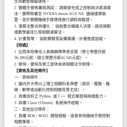
生與動態模擬環境。
2. 實體手臂佈署與測試： 將開發完成之控制與決策演算
法，實際佈署至 NVIDIA Jetson AGX NX 邊緣運算裝
置，並於實體機械手臂環境進行調校與驗證。
3. 演算法整合與優化： 協助整合機器人決策、路徑規劃
或數學最佳化等相關演算法。
4. 計畫管理： 協助實驗室設備維護、計畫進度追蹤。
【待遇】
1. 比照本校專任人員報酬標準表支薪（學士學歷月薪
36,300元起，碩士學歷月薪41,545元起）。
2. 勞保、健保及勞工退休金依相關法令辦理。
【資格及其他條件】
一、資格條件：
1. 國內外大學以上理工相關科系學歷（資訊、電機、機
械、數學或自動化控制相關背景尤佳）。
2. 具備良好之 Python 或 C++ 程式開發與除錯能力。
3. 具備 Linux (Ubuntu) 系統操作經驗。
二、其他加分條件：
1. 具備 ROS / ROS2 開發經驗，或曾參與機械手臂控制
相關專案。