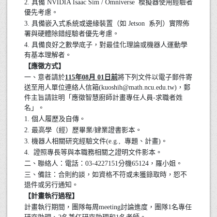
2. 具備 NVIDIA Isaac Sim / Omniverse 模擬器使用經驗者
優先考慮。
3. 具備嵌入式系統或邊緣裝置（如 Jetson 系列）實際佈
署與硬體除錯經驗者優先考慮。
4. 具備良好之數學底子，對最佳化理論或機器人運動學
有基本理解者。
【應徵方式】
一、意者請於
115年08月 01日前
將下列文件以電子郵件寄
送至用人單位連絡人信箱(kuoshih@math.ncu.edu.tw)，郵
件主旨請註明「應徵智慧廚師計畫專任人員-求職者姓
名」。
1. 個人履歷及自傳。
2. 最高學（經）歷畢業/肄業證書影本。
3. 機器人相關研究經驗文件(e.g., 專題、計畫)。
4. 證照專長等與本職務相關之證明文件影本。
二、聯絡人：電話：03-4227151分機65124，羅小姐。
三、備註：合則約談，如資格不符或未獲錄取時，恕不
退件或另行通知。
【計畫執行過程】
計畫執行期間，團隊每周meeting討論進度，團隊1名專任