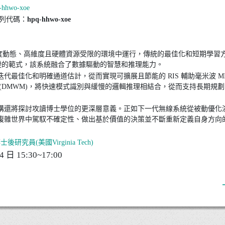
q-hhwo-xoe
入下列代碼：
hpq-hhwo-xoe
在高度動態、高維度且硬體資源受限的環境中運行，傳統的最佳化和短期學習
轉變的範式，該系統融合了數據驅動的智慧和推理能力。
代最佳化和明確通道估計，從而實現可擴展且節能的 RIS 輔助毫米波 M
(DMWM)，將快速模式識別與緩慢的邏輯推理相結合，從而支持長期規
講還將探討攻讀博士學位的更深層意義。正如下一代無線系統從被動優化
複雜世界中駕馭不確定性、做出基於價值的決策並不斷重新定義自身方向
後研究員(美國Virginia Tech)
 日 15:30~17:00