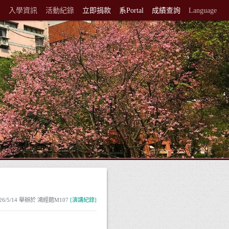
紹
入學資訊
活動紀錄
立即捐款
系Portal
成績查詢
Language
026/5/14 舉辦於 鴻經館M107
[演講紀錄]