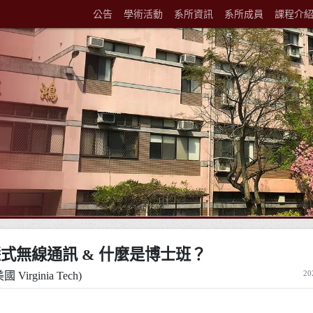
公告
學術活動
系所資訊
系所成員
課程介
慧式無線通訊 & 什麼是博士班？
2
rginia Tech)