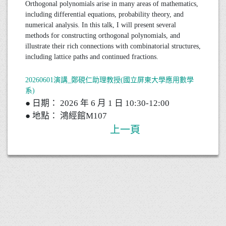
Orthogonal polynomials arise in many areas of mathematics,
including differential equations, probability theory, and
numerical analysis. In this talk, I will present several
methods for constructing orthogonal polynomials, and
illustrate their rich connections with combinatorial structures,
including lattice paths and continued fractions.
20260601演講_鄭硯仁助理教授(國立屏東大學應用數學
系)
● 日期： 2026 年 6 月 1 日 10:30-12:00
● 地點： 鴻經館M107
上一頁